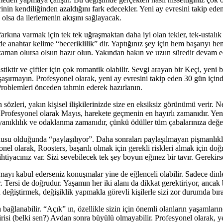
erinin kendiliğinden azaldığını fark edecekler. Yeni ay evresini takip ede
 olsa da ilerlemenin akışını sağlayacak.
n farkına varmak için tek tek uğraşmaktan daha iyi olan tekler, tek-ustalı
inde anahtar kelime “beceriklilik” dir. Yaptığınız şey için hem başarıyı
 zaman olursa olsun hazır olun. Yakından bakın ve uzun süredir devam
iktir ve çiftler için çok romantik olabilir. Sevgi arayan bir Keçi, yeni 
şaşırmayın. Profesyonel olarak, yeni ay evresini takip eden 30 gün içind
Problemleri önceden tahmin ederek hazırlanın.
leri, yakın kişisel ilişkilerinizde size en eksiksiz görünümü verir. N
. Profesyonel olarak Mayıs, harekete geçmenin en hayırlı zamanıdır. Yen
yanıklılık ve odaklanma zamanıdır, çünkü ödüller tüm çabalarınıza değe
nusu olduğunda “paylaşılıyor”. Daha sonraları paylaşılmayan pişmanlıkla
yonel olarak, Roosters, başarılı olmak için gerekli riskleri almak için d
 ihtiyacınız var. Sizi sevebilecek tek şey boyun eğmez bir tavır. Gereki
lmayı kabul ederseniz konuşmalar yine de eğlenceli olabilir. Sadece dinle
ir. Tersi de doğrudur. Yaşamın her iki alanı da dikkat gerektiriyor, ancak b
ğiştirmek, değişiklik yapmakla görevli kişilerle sizi zor durumda bırakı
 bağlanabilir. “Açık” ın, özellikle sizin için önemli olanların yaşamla
i (belki sen?) Avdan sonra büyülü olmayabilir. Profesyonel olarak, yeni