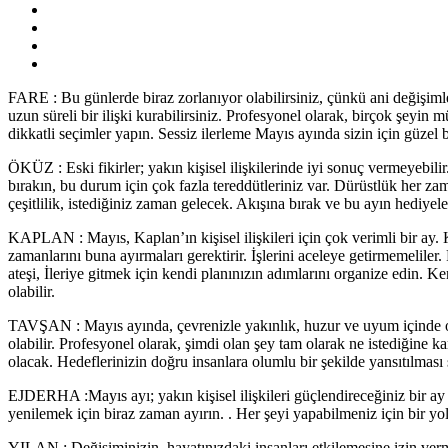
FARE : Bu günlerde biraz zorlanıyor olabilirsiniz, çünkü ani değişimle
uzun süreli bir ilişki kurabilirsiniz. Profesyonel olarak, birçok şe
dikkatli seçimler yapın. Sessiz ilerleme Mayıs ayında sizin için güzel bi
ÖKÜZ : Eski fikirler; yakın kişisel ilişkilerinde iyi sonuç vermeyebil
bırakın, bu durum için çok fazla tereddütleriniz var. Dürüstlük her za
çeşitlilik, istediğiniz zaman gelecek. Akışına bırak ve bu ayın hediyele
KAPLAN : Mayıs, Kaplan’ın kişisel ilişkileri için çok verimli bir ay.
zamanlarını buna ayırmaları gerektirir. İşlerini aceleye getirmemelile
ateşi, İleriye gitmek için kendi planınızın adımlarını organize edin. Ken
olabilir.
TAVŞAN : Mayıs ayında, çevrenizle yakınlık, huzur ve uyum içinde ol
olabilir. Profesyonel olarak, şimdi olan şey tam olarak ne istediğine 
olacak. Hedeflerinizin doğru insanlara olumlu bir şekilde yansıtılması si
EJDERHA :Mayıs ayı; yakın kişisel ilişkileri güçlendireceğiniz bir ay ol
yenilemek için biraz zaman ayırın. . Her şeyi yapabilmeniz için bir yo
YILAN : Değişiminizin, hayatınızdaki insanları etkilemesine izin ver