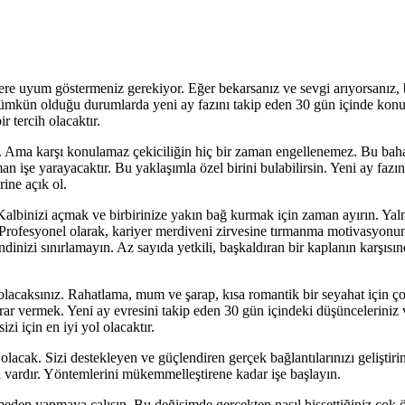
re uyum göstermeniz gerekiyor. Eğer bekarsanız ve sevgi arıyorsanız, bu 
yin mümkün olduğu durumlarda yeni ay fazını takip eden 30 gün içinde k
r tercih olacaktır.
ir. Ama karşı konulamaz çekiciliğin hiç bir zaman engellenemez. Bu bahar
man işe yarayacaktır. Bu yaklaşımla özel birini bulabilirsin. Yeni ay fa
rine açık ol.
 Kalbinizi açmak ve birbirinize yakın bağ kurmak için zaman ayırın. Ya
r. Profesyonel olarak, kariyer merdiveni zirvesine tırmanma motivasyonu
dinizi sınırlamayın. Az sayıda yetkili, başkaldıran bir kaplanın karşısında
acaksınız. Rahatlama, mum ve şarap, kısa romantik bir seyahat için ç
karar vermek. Yeni ay evresini takip eden 30 gün içindeki düşüncelerini
zi için en iyi yol olacaktır.
acak. Sizi destekleyen ve güçlendiren gerçek bağlantılarınızı geliştirin. 
l vardır. Yöntemlerini mükemmelleştirene kadar işe başlayın.
meden yapmaya çalışın. Bu değişimde gerçekten nasıl hissettiğiniz çok 