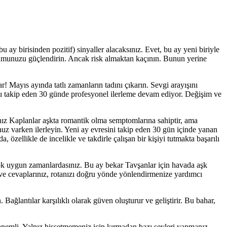
ay birisinden pozitif) sinyaller alacaksınız. Evet, bu ay yeni biriyle
onumunuzu güçlendirin. Ancak risk almaktan kaçının. Bunun yerine
! Mayıs ayında tatlı zamanların tadını çıkarın. Sevgi arayışını
zını takip eden 30 günde profesyonel ilerleme devam ediyor. Değişim ve
lnız Kaplanlar aşkta romantik olma semptomlarına sahiptir, ama
nuz varken ilerleyin. Yeni ay evresini takip eden 30 gün içinde yanan
, özellikle de incelikle ve takdirle çalışan bir kişiyi tutmakta başarılı
ok uygun zamanlardasınız. Bu ay bekar Tavşanlar için havada aşk
z ve cevaplarınız, rotanızı doğru yönde yönlendirmenize yardımcı
Bağlantılar karşılıklı olarak güven oluşturur ve geliştirir. Bu bahar,
önemli. Yalnız hissetmemeniz için kırmadan bazı şeyleri yapmanız