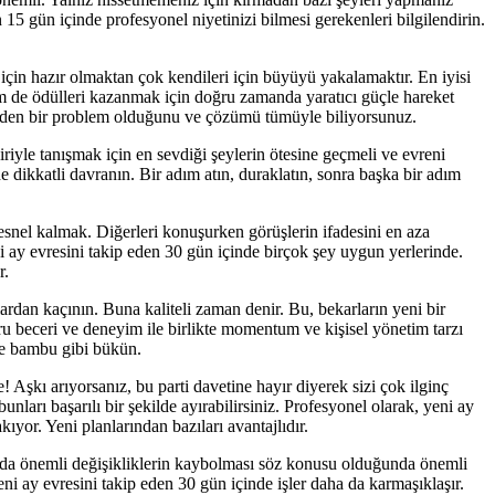
n 15 gün içinde profesyonel niyetinizi bilmesi gerekenleri bilgilendirin.
k için hazır olmaktan çok kendileri için büyüyü yakalamaktır. En iyisi
 hem de ödülleri kazanmak için doğru zamanda yaratıcı güçle hareket
 eden bir problem olduğunu ve çözümü tümüyle biliyorsunuz.
biriyle tanışmak için en sevdiği şeylerin ötesine geçmeli ve evreni
e dikkatli davranın. Bir adım atın, duraklatın, sonra başka bir adım
esnel kalmak. Diğerleri konuşurken görüşlerin ifadesini en aza
i ay evresini takip eden 30 gün içinde birçok şey uygun yerlerinde.
r.
rdan kaçının. Buna kaliteli zaman denir. Bu, bekarların yeni bir
oğru beceri ve deneyim ile birlikte momentum ve kişisel yönetim tarzı
rse bambu gibi bükün.
! Aşkı arıyorsanız, bu parti davetine hayır diyerek sizi çok ilginç
unları başarılı bir şekilde ayırabilirsiniz. Profesyonel olarak, yeni ay
yor. Yeni planlarından bazıları avantajlıdır.
rında önemli değişikliklerin kaybolması söz konusu olduğunda önemli
 ay evresini takip eden 30 gün içinde işler daha da karmaşıklaşır.