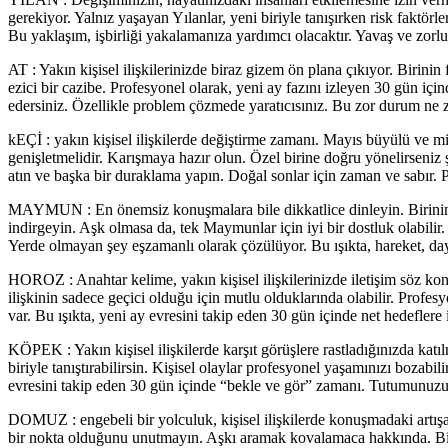
gerekiyor. Yalnız yaşayan Yılanlar, yeni biriyle tanışırken risk faktörl
Bu yaklaşım, işbirliği yakalamanıza yardımcı olacaktır. Yavaş ve zorlu
AT : Yakın kişisel ilişkilerinizde biraz gizem ön plana çıkıyor. Birini
ezici bir cazibe. Profesyonel olarak, yeni ay fazını izleyen 30 gün iç
edersiniz. Özellikle problem çözmede yaratıcısınız. Bu zor durum ne
kEÇİ : yakın kişisel ilişkilerde değiştirme zamanı. Mayıs büyülü ve mist
genişletmelidir. Karışmaya hazır olun. Özel birine doğru yönelirseniz 
atın ve başka bir duraklama yapın. Doğal sonlar için zaman ve sabır. 
MAYMUN : En önemsiz konuşmalara bile dikkatlice dinleyin. Birinin söz
indirgeyin. Aşk olmasa da, tek Maymunlar için iyi bir dostluk olabilir
Yerde olmayan şey eşzamanlı olarak çözülüyor. Bu ışıkta, hareket, da
HOROZ : Anahtar kelime, yakın kişisel ilişkilerinizde iletişim söz ko
ilişkinin sadece geçici olduğu için mutlu olduklarında olabilir. Profes
var. Bu ışıkta, yeni ay evresini takip eden 30 gün içinde net hedeflere
KÖPEK : Yakın kişisel ilişkilerde karşıt görüşlere rastladığınızda katı
biriyle tanıştırabilirsin. Kişisel olaylar profesyonel yaşamınızı bozabil
evresini takip eden 30 gün içinde “bekle ve gör” zamanı. Tutumunuzu de
DOMUZ : engebeli bir yolculuk, kişisel ilişkilerde konuşmadaki artışa
bir nokta olduğunu unutmayın. Aşkı aramak kovalamaca hakkında. Biris